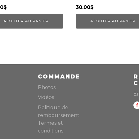
00
$
30.00
$
AJOUTER AU PANIER
AJOUTER AU PANIER
COMMANDE
R
C
Photos
En
Vidéos
Politique de
remboursement
Termes et
conditions