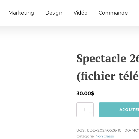
Marketing
Design
Vidéo
Commande
Spectacle 2
(fichier té
30.00
$
quantité
AJOUTE
de
Spectacle
26
UGS :
EDD-20240526-10H00-MO
mai
Catégorie:
Non classé
10h00