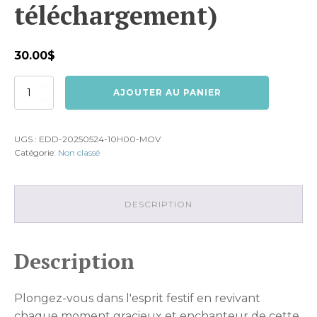
téléchargement)
30.00
$
quantité
AJOUTER AU PANIER
de
Spectacle
25
UGS :
EDD-20250524-10H00-MOV
mai
Catégorie:
Non classé
10h00
(fichier
téléchargement)
DESCRIPTION
Description
Plongez-vous dans l'esprit festif en revivant
chaque moment gracieux et enchanteur de cette