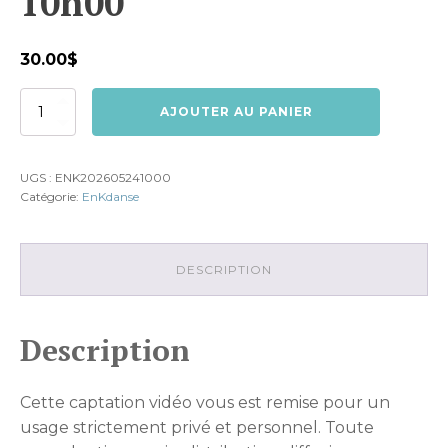
10h00
30.00
$
quantité
AJOUTER AU PANIER
de
Dimanche
24
UGS :
ENK202605241000
mai
Catégorie:
EnKdanse
2026
10h00
DESCRIPTION
Description
Cette captation vidéo vous est remise pour un
usage strictement privé et personnel. Toute