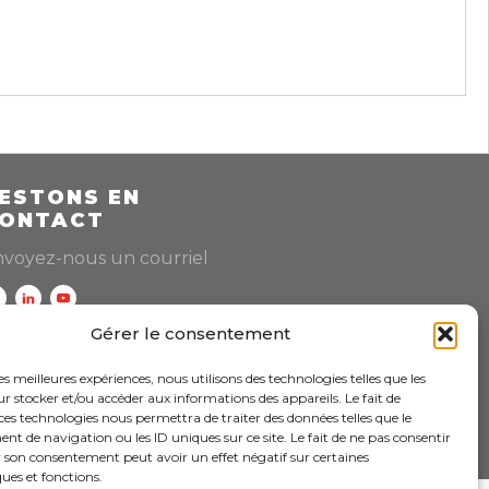
ESTONS EN
ONTACT
voyez-nous un courriel
Gérer le consentement
les meilleures expériences, nous utilisons des technologies telles que les
 stocker et/ou accéder aux informations des appareils. Le fait de
ces technologies nous permettra de traiter des données telles que le
 de navigation ou les ID uniques sur ce site. Le fait de ne pas consentir
r son consentement peut avoir un effet négatif sur certaines
ièrement propulsé grâce à notre équipe passionnée !
ques et fonctions.